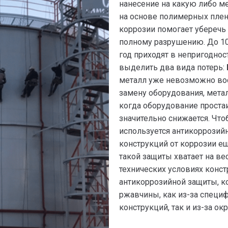
нанесение на какую либо м
на основе полимерных плен
коррозии помогает уберечь 
полному разрушению. До 1
год приходят в непригоднос
выделить два вида потерь:
металл уже невозможно вос
замену оборудования, мета
когда оборудование проста
значительно снижается. Что
используется антикоррозийн
конструкций от коррозии ещ
такой защиты хватает на ве
технических условиях конст
антикоррозийной защиты, к
ржавчины, как из-за специ
конструкций, так и из-за о