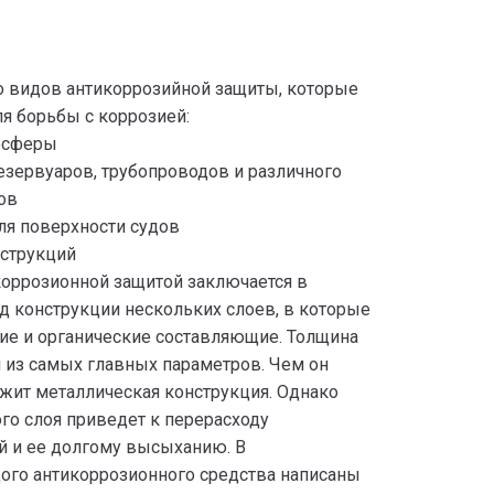
 видов антикоррозийной защиты, которые
я борьбы с коррозией:
мосферы
езервуаров, трубопроводов и различного
ов
ля поверхности судов
нструкций
коррозионной защитой заключается в
д конструкции нескольких слоев, в которые
ие и органические составляющие. Толщина
н из самых главных параметров. Чем он
жит металлическая конструкция. Однако
о слоя приведет к перерасходу
й и ее долгому высыханию. В
дого антикоррозионного средства написаны