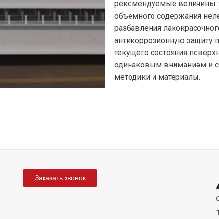
рекомендуемые величины то
объемного содержания нел
разбавления лакокрасочного
антикоррозионную защиту по
текущего состояния поверх
одинаковым вниманием и с
методики и материалы.
Заказать звонок
1