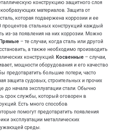
еталлическую конструкцию защитного слоя
кообразующих материалов. Защита от
сталь, которая подвержена коррозии и ее
0 процентов стальных конструкций каждый
ть из-за появления на них коррозии. Можно
Прямые
– те случаи, когда сталь или другой
становить, а также необходимо производить
ллических конструкций.
Косвенные
– случаи,
ивает, мощности оборудования и его качество
бы предотвратить большие потери, часто
ая защита судовых, строительных и прочих
е до начала эксплуатации стали. Обычно
сь срок службы, который оговорен в
рукций. Есть много способов
оторые помогут предотвратить появления
фики эксплуатации металлических
кружающей среды.